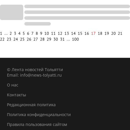
1
...
2
3
4
5
6
7
8
9
10
11
12
13
14
15
16
17
18
19
20
21
22
23
24
25
26
27
28
29
30
31
...
100
© Лента новостей Тольятти
Email:
info@news-tolyatti.ru
О нас
Контакты
Редакционная политика
Политика конфиденциальности
Правила пользования сайтом