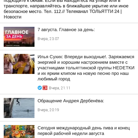
подходите к окнам. Если Вы находитесь на улице или в
транспорте, направляйтесь в ближайшее укрытие или иное
безопасное место. Тел. 112.//
Телеканал ТОЛЬЯТТИ 24 |
Новости
7 августа. Главное за день:
Вчера, 23:07
Илья Сухих: Впереди выходные!. Заряжаемся
энергией и хорошим настроением вместе с
участницами тольяттинской группы НЕDЕТКИ
и их ярким клипом на новую песню про наш
любимый город
Вчера, 21:11
Обращение Андрея Дербенёва:
Вчера, 20:19
Сегодня международный день пива и конец
первой рабочей недели августа