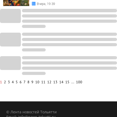
Вчера, 19:39
1
2
3
4
5
6
7
8
9
10
11
12
13
14
15
...
100
© Лента новостей Тольятти
Email:
info@news-tolyatti.ru