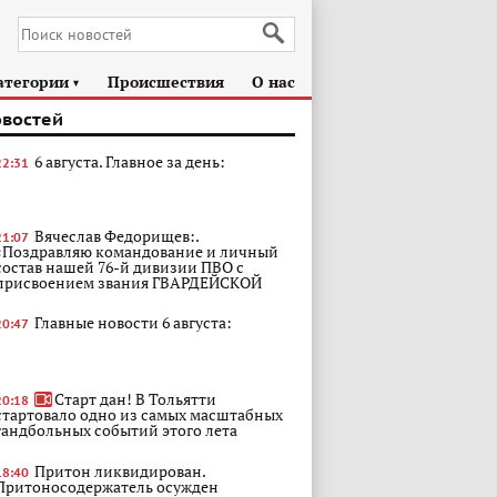
атегории
Происшествия
О нас
►
овостей
6 августа. Главное за день:
22:31
Вячеслав Федорищев:.
21:07
«Поздравляю командование и личный
состав нашей 76-й дивизии ПВО с
присвоением звания ГВАРДЕЙСКОЙ
Главные новости 6 августа:
20:47
Старт дан! В Тольятти
20:18
стартовало одно из самых масштабных
гандбольных событий этого лета
Притон ликвидирован.
18:40
Притоносодержатель осужден