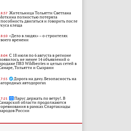
Жительница Тольятти Светлана
18:37
Моткина полностью потеряла
способность двигаться и говорить после
укуса клеща
«Дело в людях» – о строителях
18:10
своего времени
С 18 июля по 6 августа в регионе
18:04
появилось не менее 14 объявлений о
продаже ПВЗ Wildberries и целых сетей в
Самаре, Тольятти и Сызрани
Дорога на дачу. Безопасность на
17:55
загородных автодорогах
Парус держать по ветру!. В
17:21
Самарской области продолжаются
соревнования в рамках Спартакиады
народов России
Из эффектной красавицы в
17:14
инвалида: как один укус клеща
полностью перевернул жизнь Светланы