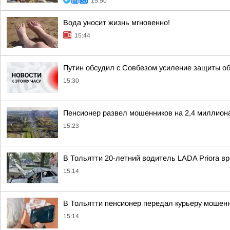
15:50
Вода уносит жизнь мгновенно!
15:44
Путин обсудил с Совбезом усиление защиты об
15:30
Пенсионер развел мошенников на 2,4 миллион
15:23
В Тольятти 20-летний водитель LADA Priora в
15:14
В Тольятти пенсионер передал курьеру мошенни
15:14