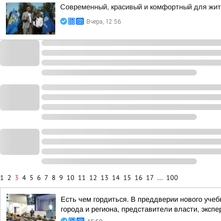
Современный, красивый и комфортный для жит
Вчера, 12:56
1
2
3
4
5
6
7
8
9
10
11
12
13
14
15
16
17
...
100
Есть чем гордиться. В преддверии нового учеб
города и региона, представители власти, эксп