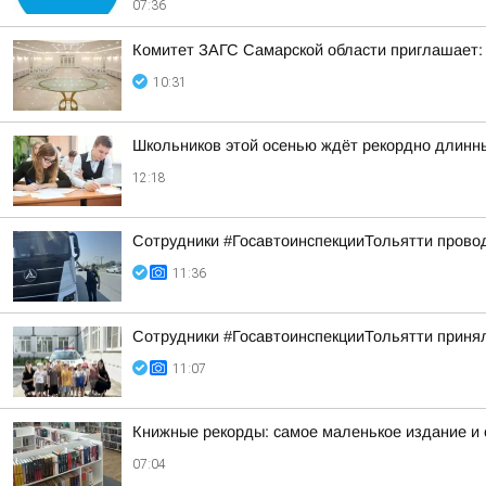
07:36
Комитет ЗАГС Самарской области приглашает:
10:31
Школьников этой осенью ждёт рекордно длинн
12:18
Сотрудники #ГосавтоинспекцииТольятти провод
11:36
Сотрудники #ГосавтоинспекцииТольятти принял
11:07
Книжные рекорды: самое маленькое издание и
07:04