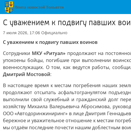
С уважением к подвигу павших во
Официально
7 июля 2026, 17:06
С уважением к подвигу павших воинов
Сотрудники
МКУ «Ритуал»
продолжают на постоянной 
упокоены бойцы, погибшие при выполнении воинског
военнослужащих. О том, как ведутся работы, сообщи
Дмитрий Мостовой
:
В настоящее время к местам погребения наших земл
продолжают отсыпать асфальтогранулятом подъездн
выполнили свой служебный и гражданский долг пере
хозяйству Михаила Валерьевича Абросимова, руковод
ООО «Автодоринжиниринг» в лице Дмитрия Геннадьеви
бережное и уважительное отношение к местам погреб
мы отдаём последние почести нашим доблестным воин