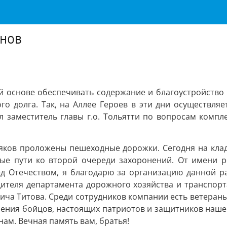
инов
основе обеспечивать содержание и благоустройство т
о долга. Так, на Аллее Героев в эти дни осуществляе
л заместитель главы г.о. Тольятти по вопросам комп
яков проложены пешеходные дорожки. Сегодня на клад
ые пути ко второй очереди захоронений. От имени р
д Отечеством, я благодарю за организацию данной раб
ителя департамента дорожного хозяйства и транспорт
ча Титова. Среди сотрудников компании есть ветераны 
ения бойцов, настоящих патриотов и защитников нашей 
ам. Вечная память вам, братья!