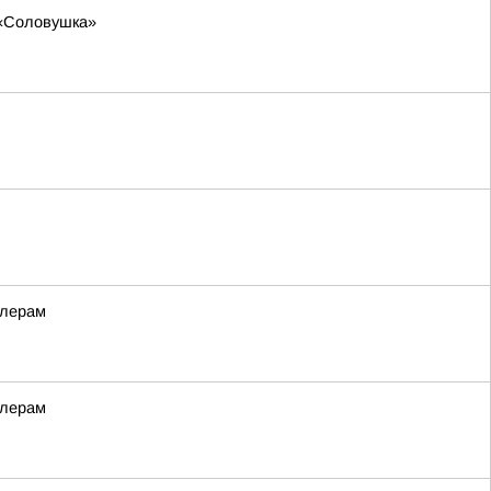
 «Соловушка»
ллерам
ллерам