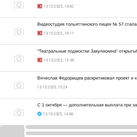
13.10.2025, 16:42
Видеостудия тольяттинского лицея № 57 стал
13.10.2025, 16:11
"Театральные подмостки Закулискина" открыты
13.10.2025, 15:39
Вячеслав Федорищев раскритиковал проект и х
13.10.2025, 15:24
С 1 октября — дополнительная выплата при за
13.10.2025, 14:48