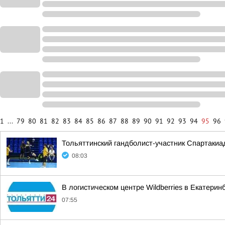
1
...
79
80
81
82
83
84
85
86
87
88
89
90
91
92
93
94
95
96
Тольяттинский гандболист-участник Спартакиа
08:03
В логистическом центре Wildberries в Екатери
07:55