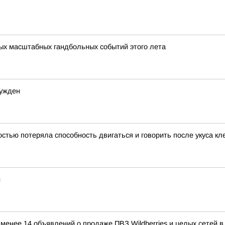
мых масштабных гандбольных событий этого лета
сужден
тью потеряла способность двигаться и говорить после укуса к
и
е менее 14 объявлений о продаже ПВЗ Wildberries и целых сетей 