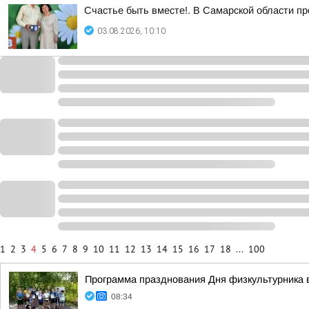
Счастье быть вместе!. В Самарской области п
03.08.2026, 10:10
1
2
3
4
5
6
7
8
9
10
11
12
13
14
15
16
17
18
...
100
Программа празднования Дня физкультурника в
08:34