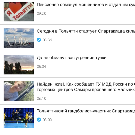
Пенсионер обманул мошенников и отдал им сум
09:20
Сегодня в Тольятти стартует Спартакиада сил
08:36
Да не обманут вас утренние тучки
06:34
Найден, жив!. Как сообщает ГУ МВД России по 
торговых центров Самары пропавшего мальчика,
08:10
Тольяттинский гандболист-участник Спартакиа
08:03