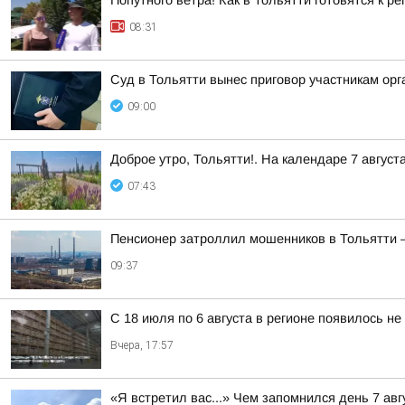
Попутного ветра! Как в Тольятти готовятся к р
08:31
Суд в Тольятти вынес приговор участникам о
09:00
Доброе утро, Тольятти!. На календаре 7 август
07:43
Пенсионер затроллил мошенников в Тольятти — 
09:37
С 18 июля по 6 августа в регионе появилось н
Вчера, 17:57
«Я встретил вас...» Чем запомнился день 7 ав