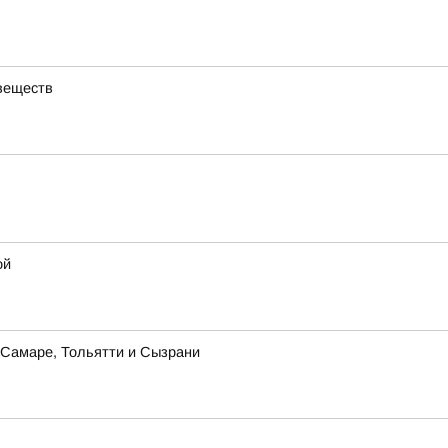
веществ
ой
в Самаре, Тольятти и Сызрани