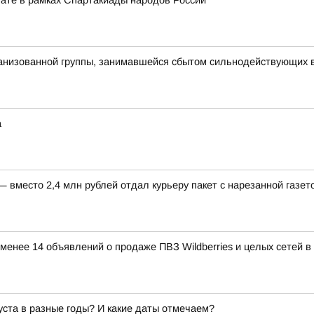
егате в рамках Спартакиады народов России
рганизованной группы, занимавшейся сбытом сильнодействующих 
а
вместо 2,4 млн рублей отдал курьеру пакет с нарезанной газет
е менее 14 объявлений о продаже ПВЗ Wildberries и целых сетей 
густа в разные годы? И какие даты отмечаем?