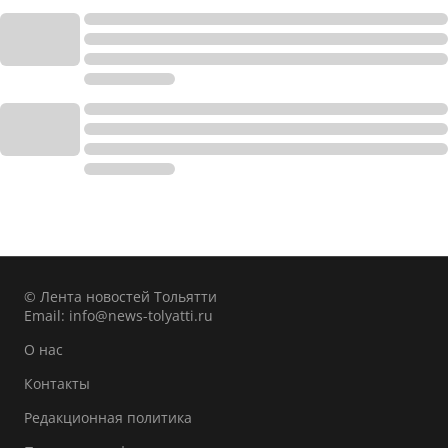
© Лента новостей Тольятти
Email:
info@news-tolyatti.ru
О нас
Контакты
Редакционная политика