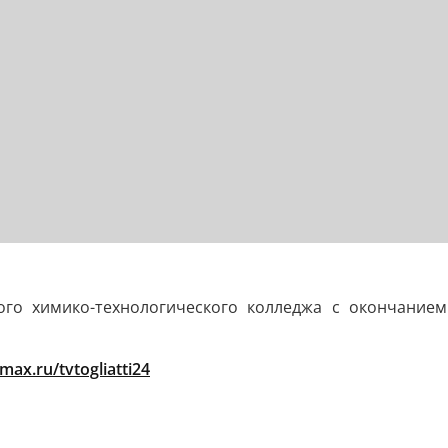
кого химико-технологического колледжа с окончани
/max.ru/tvtogliatti24