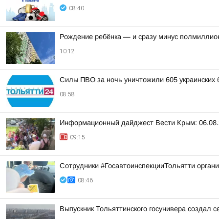
08:40
Рождение ребёнка — и сразу минус полмиллион
10:12
Силы ПВО за ночь уничтожили 605 украинских 
08:58
Информационный дайджест Вести Крым: 06.08.
09:15
Сотрудники #ГосавтоинспекцииТольятти орган
08:46
Выпускник Тольяттинского госунивера создал с