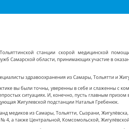
 Тольяттинской станции скорой медицинской помощ
лужб Самарской области, принимающих участие в оказ
ециалисты здравоохранения из Самары, Тольятти и Жигу
актике вы были точны, уверенны в себе и слаженны с к
ростых ситуациях. И, конечно, пусть главным призом в
едующая Жигулевской подстанции Наталья Гребенюк.
нд медиков из Самары, Тольятти, Сызрани, Жигулёвска, Ч
 № 4, а также Центральной, Комсомольской, Жигулёвской