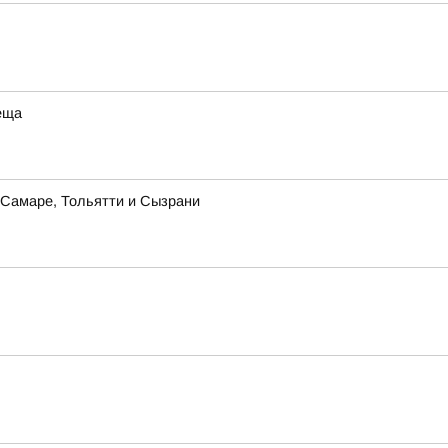
еща
в Самаре, Тольятти и Сызрани