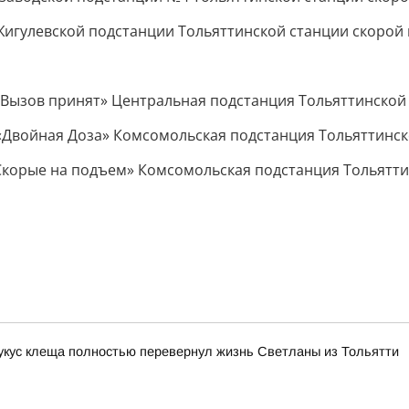
 Жигулевской подстанции Тольяттинской станции скоро
а «Вызов принят» Центральная подстанция Тольяттинско
а «Двойная Доза» Комсомольская подстанция Тольяттин
 «Скорые на подъем» Комсомольская подстанция Тольят
 укус клеща полностью перевернул жизнь Светланы из Тольятти