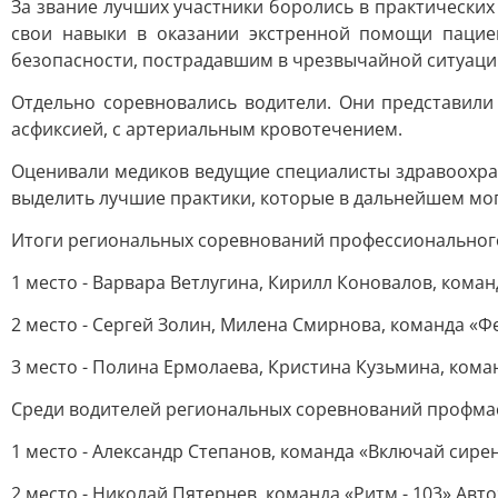
За звание лучших участники боролись в практически
свои навыки в оказании экстренной помощи пацие
безопасности, пострадавшим в чрезвычайной ситуации
Отдельно соревновались водители. Они представил
асфиксией, с артериальным кровотечением.
Оценивали медиков ведущие специалисты здравоохран
выделить лучшие практики, которые в дальнейшем мо
Итоги региональных соревнований профессионального
1 место - Варвара Ветлугина, Кирилл Коновалов, ком
2 место - Сергей Золин, Милена Смирнова, команда 
3 место - Полина Ермолаева, Кристина Кузьмина, ко
Среди водителей региональных соревнований профма
1 место - Александр Степанов, команда «Включай сир
2 место - Николай Пятернев, команда «Ритм - 103» А