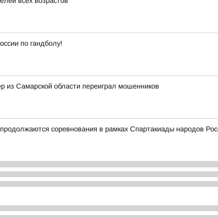
елей всех возрастов
оссии по гандболу!
нер из Самарской области переиграл мошенников
и продолжаются соревнования в рамках Спартакиады народов Рос