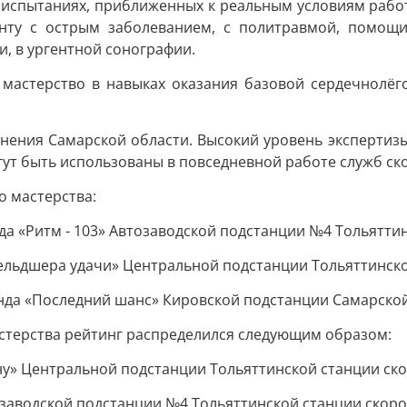
х испытаниях, приближенных к реальным условиям раб
нту с острым заболеванием, с политравмой, помощи
, в ургентной сонографии.
и мастерство в навыках оказания базовой сердечнолё
ения Самарской области. Высокий уровень экспертизы
гут быть использованы в повседневной работе служб с
 мастерства:
анда «Ритм - 103» Автозаводской подстанции №4 Тольятт
«Фельдшера удачи» Центральной подстанции Тольяттинс
манда «Последний шанс» Кировской подстанции Самарск
стерства рейтинг распределился следующим образом:
ену» Центральной подстанции Тольяттинской станции с
втозаводской подстанции №4 Тольяттинской станции ско